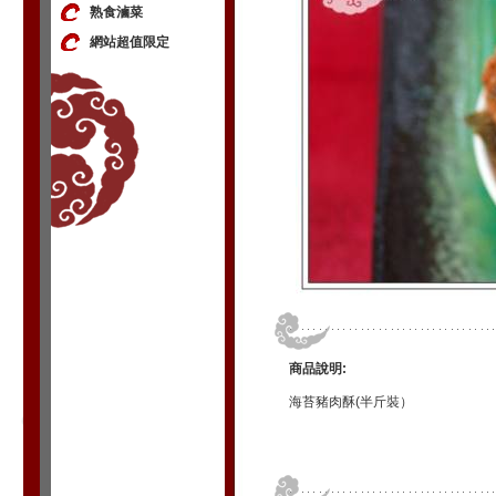
熟食滷菜
網站超值限定
商品說明:
海苔豬肉酥(半斤裝）