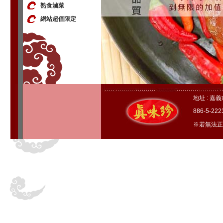
熟食滷菜
網站超值限定
地址 : 嘉
886-5-22
※若無法