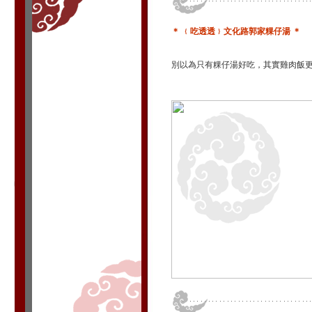
＊ ﹛吃透透﹜文化路郭家粿仔湯 ＊
別以為只有粿仔湯好吃，其實雞肉飯