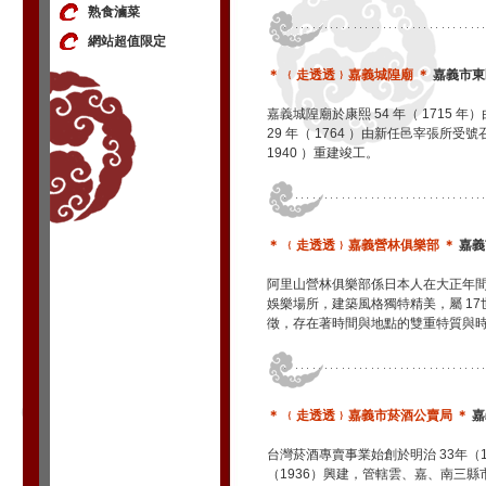
熟食滷菜
網站超值限定
＊ ﹛走透透﹜嘉義城隍廟 ＊
嘉義市東區
嘉義城隍廟於康熙 54 年（ 1715
29 年（ 1764 ）由新任邑宰張所
1940 ）重建竣工。
＊ ﹛走透透﹜嘉義營林俱樂部 ＊
嘉義
阿里山營林俱樂部係日本人在大正年間
娛樂場所，建築風格獨特精美，屬 1
徵，存在著時間與地點的雙重特質與
＊ ﹛走透透﹜嘉義市菸酒公賣局 ＊
嘉
台灣菸酒專賣事業始創於明治 33年（
（1936）興建，管轄雲、嘉、南三