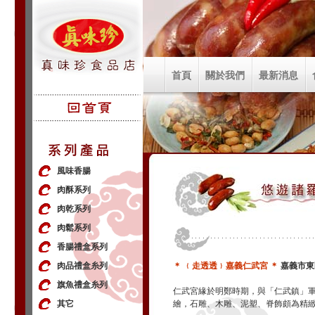
首頁
關於我們
最新消息
風味香腸
肉酥系列
肉乾系列
肉鬆系列
香腸禮盒系列
肉品禮盒糸列
＊ ﹛走透透﹜嘉義仁武宮 ＊
嘉義市東
旗魚禮盒糸列
仁武宮緣於明鄭時期，與「仁武鎮」
其它
繪，石雕、木雕、泥塑、脊飾頗為精