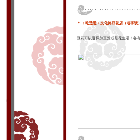
＊ ﹛吃透透﹜文化路豆花店（老字號）
豆花可以選擇加豆漿或是花生湯！各