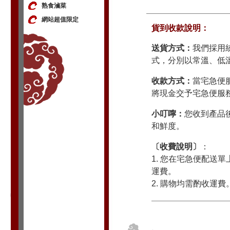
熟食滷菜
網站超值限定
貨到收款說明：
送貨方式：
我們採用
式，分別以常溫、低
收款方式：
當宅急便
將現金交予宅急便服
小叮嚀：
您收到產品
和鮮度。
〔收費說明〕
：
1. 您在宅急便配送
運費。
2. 購物均需酌收運費