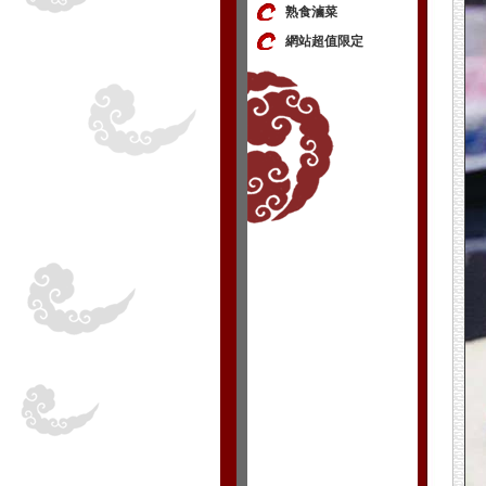
熟食滷菜
網站超值限定