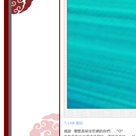
※ Link 連結
感謝 瀏覽真味珍官網的你們.......^O^